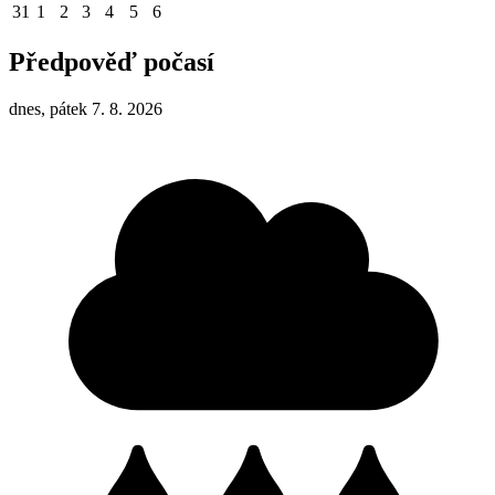
31
1
2
3
4
5
6
Předpověď počasí
dnes, pátek 7. 8. 2026